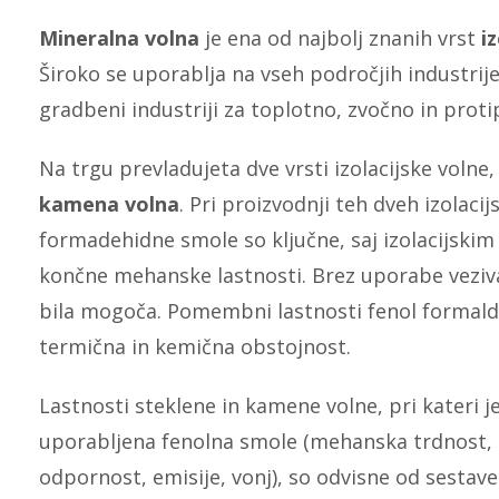
Mineralna volna
je ena od najbolj znanih vrst
i
Široko se uporablja na vseh področjih industrije,
gradbeni industriji za toplotno, zvočno in proti
Na trgu prevladujeta dve vrsti izolacijske volne,
kamena volna
. Pri proizvodnji teh dveh izolaci
formadehidne smole so ključne, saj izolacijski
končne mehanske lastnosti. Brez uporabe veziva 
bila mogoča. Pomembni lastnosti fenol formald
termična in kemična obstojnost.
Lastnosti steklene in kamene volne, pri kateri je
uporabljena fenolna smole (mehanska trdnost, 
odpornost, emisije, vonj), so odvisne od sestave