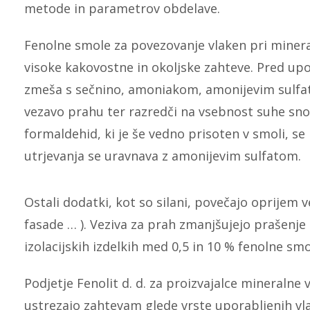
metode in parametrov obdelave.
Fenolne smole za povezovanje vlaken pri mineral
visoke kakovostne in okoljske zahteve. Pred up
zmeša s sečnino, amoniakom, amonijevim sulfatom
vezavo prahu ter razredči na vsebnost suhe snov
formaldehid, ki je še vedno prisoten v smoli, se
utrjevanja se uravnava z amonijevim sulfatom.
Ostali dodatki, kot so silani, povečajo oprijem
fasade … ). Veziva za prah zmanjšujejo prašenje 
izolacijskih izdelkih med 0,5 in 10 % fenolne sm
Podjetje Fenolit d. d. za proizvajalce mineral
ustrezajo zahtevam glede vrste uporabljenih vla