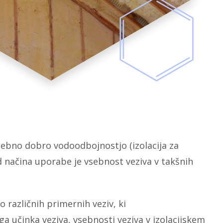
osebno dobro vodoodbojnostjo (izolacija za
d načina uporabe je vsebnost veziva v takšnih
o različnih primernih veziv, ki
 učinka veziva, vsebnosti veziva v izolacijskem