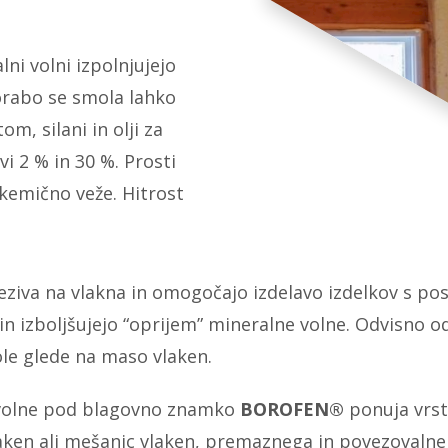
ni volni izpolnjujejo
orabo se smola lahko
, silani in olji za
i 2 % in 30 %. Prosti
 kemično veže. Hitrost
 veziva na vlakna in omogočajo izdelavo izdelkov s p
in izboljšujejo “oprijem” mineralne volne. Odvisno o
ole glede na maso vlaken.
ne volne pod blagovno znamko
BOROFEN®
ponuja vrst
ken ali mešanic vlaken, premaznega in povezovalnega