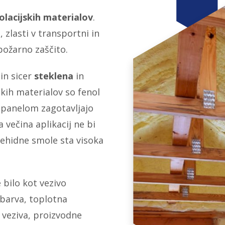
zolacijskih materialov
.
 zlasti v transportni in
požarno zaščito.
 in sicer
steklena
in
jskih materialov so fenol
m panelom zagotavljajo
večina aplikacij ne bi
ehidne smole sta visoka
 bilo kot vezivo
barva, toplotna
 veziva, proizvodne