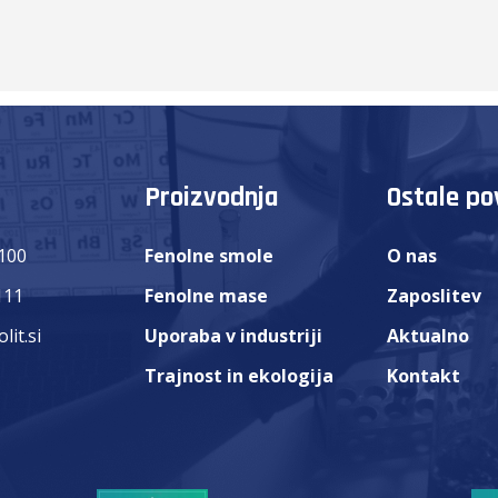
Proizvodnja
Ostale p
 100
Fenolne smole
O nas
111
Fenolne mase
Zaposlitev
lit.si
Uporaba v industriji
Aktualno
Trajnost in ekologija
Kontakt