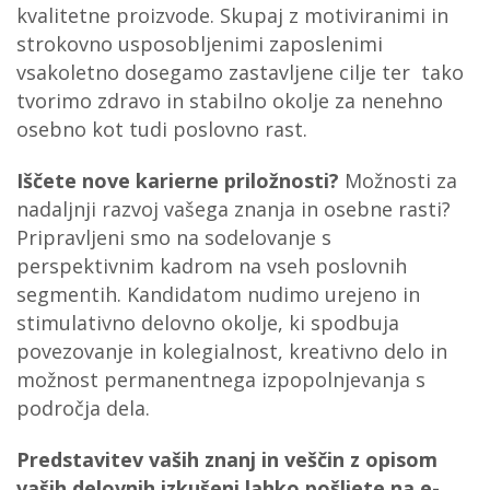
kvalitetne proizvode. Skupaj z motiviranimi in
strokovno usposobljenimi zaposlenimi
vsakoletno dosegamo zastavljene cilje ter tako
tvorimo zdravo in stabilno okolje za nenehno
osebno kot tudi poslovno rast.
Iščete nove karierne priložnosti?
Možnosti za
nadaljnji razvoj vašega znanja in osebne rasti?
Pripravljeni smo na sodelovanje s
perspektivnim kadrom na vseh poslovnih
segmentih. Kandidatom nudimo urejeno in
stimulativno delovno okolje, ki spodbuja
povezovanje in kolegialnost, kreativno delo in
možnost permanentnega izpopolnjevanja s
področja dela.
Predstavitev vaših znanj in veščin z opisom
vaših delovnih izkušenj lahko pošljete na e-