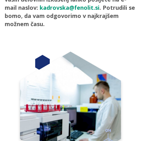
mail naslov:
kadrovska@fenolit.si
. Potrudili se
bomo, da vam odgovorimo v najkrajšem
možnem času.
OH